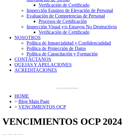
Verificación de Certificado
Inspección Equipos de Elevación de Personal
Evaluación de Competencias de Personal
Procesos de Certificación
Inspección Visual y/o Ensayos No Destructivos
Verificación de Certificado
NOSOTROS
Política de Imparcialidad y Confidencialidad
Política de Protección de Datos
Política de Capacitación y Formación
CONTÁCTANOS
QUEJAS Y APELACIONES
ACREDITACIONES
Últimas noticias
HOME
>
Blog Main Page
>
VENCIMIENTOS OCP
VENCIMIENTOS OCP 2024